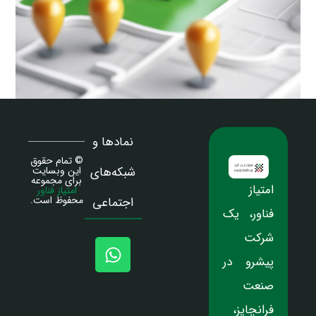
نمادها و
© تمام حقوق
شبکه‌های
این وبسایت
برای مجموعه
امتیاز
امتیاز فناور
محفوظ است.
اجتماعی
فناور، یک
شرکت
پیشرو در
صنعت
فرانچایز،