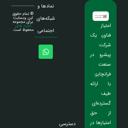
نمادها و
© تمام حقوق
شبکه‌های
این وبسایت
برای مجموعه
امتیاز
امتیاز فناور
محفوظ است.
اجتماعی
فناور، یک
شرکت
پیشرو در
صنعت
فرانچایز،
با ارائه
طیف
گسترده‌ای
از حق
امتیازها در
دسترسی