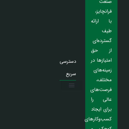
صنعت
فرانچایز،
با ارائه
طیف
گسترده‌ای
از حق
امتیازها در
دسترسی
زمینه‌های
سریع
مختلف،
فرصت‌های
درباره ما
تماس با ما
دریافت نمایندگی
عالی را
برای ایجاد
کسب‌وکارهای
کوچک و