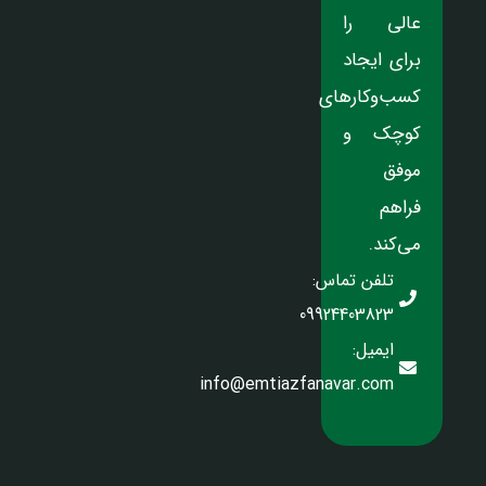
عالی را
برای ایجاد
کسب‌وکارهای
کوچک و
موفق
فراهم
می‌کند.
تلفن تماس:
09924403823
ایمیل:
info@emtiazfanavar.com