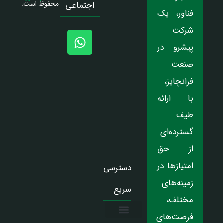
محفوظ است.
اجتماعی
فناور، یک
شرکت
پیشرو در
صنعت
فرانچایز،
با ارائه
طیف
گسترده‌ای
از حق
امتیازها در
دسترسی
زمینه‌های
سریع
مختلف،
فرصت‌های
درباره ما
تماس با ما
دریافت نمایندگی