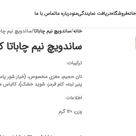
خانه
فروشگاه
دریافت نمایندگی
منو
درباره ما
تماس با ما
خانه
ساندویچ نیم چاباتا
ساندویچ نیم چاب
ساندویچ نیم چاباتا 
ترکیبات:
نان حجیم، مغزی مخصوص، (خیار شور پاستو
پنیر لبنه، کلم قرمز، شوید خشک)، کالباس مرغ 60% گوشت مرغ، گوجه ف
اطلاعات:
وزن:
120 گرم