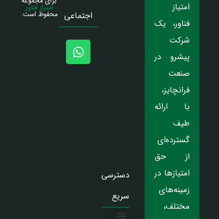
برای مجموعه
امتیاز
امتیاز فناور
محفوظ است.
اجتماعی
فناور، یک
شرکت
پیشرو در
صنعت
فرانچایز،
با ارائه
طیف
گسترده‌ای
از حق
امتیازها در
دسترسی
زمینه‌های
سریع
مختلف،